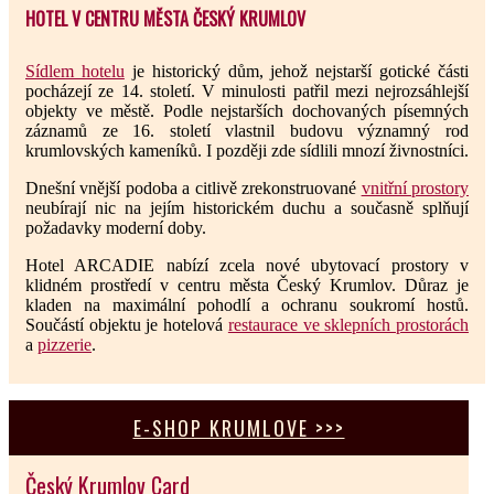
HOTEL V CENTRU MĚSTA ČESKÝ KRUMLOV
Sídlem hotelu
je historický dům, jehož nejstarší gotické části
pocházejí ze 14. století. V minulosti patřil mezi nejrozsáhlejší
objekty ve městě. Podle nejstarších dochovaných písemných
záznamů ze 16. století vlastnil budovu významný rod
krumlovských kameníků. I později zde sídlili mnozí živnostníci.
Dnešní vnější podoba a citlivě zrekonstruované
vnitřní prostory
neubírají nic na jejím historickém duchu a současně splňují
požadavky moderní doby.
Hotel ARCADIE nabízí zcela nové ubytovací prostory v
klidném prostředí v centru města Český Krumlov. Důraz je
kladen na maximální pohodlí a ochranu soukromí hostů.
Součástí objektu je hotelová
restaurace ve sklepních prostorách
a
pizzerie
.
E-SHOP KRUMLOVE >>>
Český Krumlov Card