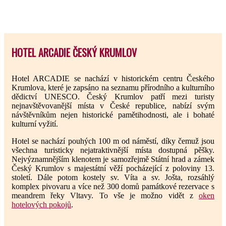
HOTEL ARCADIE ČESKÝ KRUMLOV
Hotel ARCADIE se nachází v historickém centru Českého
Krumlova, které je zapsáno na seznamu přírodního a kulturního
dědictví UNESCO. Český Krumlov patří mezi turisty
nejnavštěvovanější místa v České republice, nabízí svým
návštěvníkům nejen historické pamětihodnosti, ale i bohaté
kulturní vyžití.
Hotel se nachází pouhých 100 m od náměstí, díky čemuž jsou
všechna turisticky nejatraktivnější místa dostupná pěšky.
Nejvýznamnějším klenotem je samozřejmě Státní hrad a zámek
Český Krumlov s majestátní věží pocházející z poloviny 13.
století. Dále potom kostely sv. Víta a sv. Jošta, rozsáhlý
komplex pivovaru a více než 300 domů památkové rezervace s
meandrem řeky Vltavy. To vše je možno vidět z
oken
hotelových pokojů
.