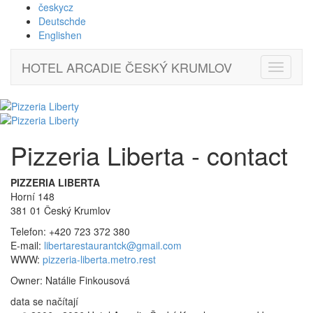
česky
cz
Deutsch
de
English
en
HOTEL ARCADIE
ČESKÝ KRUMLOV
Přepnou
navigaci
Pizzeria Liberta - contact
PIZZERIA LIBERTA
Horní 148
381 01 Český Krumlov
Telefon: +420 723 372 380
E-mail:
libertarestaurantck@gmail.com
WWW:
pizzeria-liberta.metro.rest
Owner: Natálie Finkousová
data se načítají